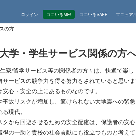
ログイン
ココいるME!
ココいるSAFE
マニュア
スの方
■大学・学生サービス関係の方へ
/学生寮/留学サービス等の関係者の方々は、快適で楽
自サービスの競争力を得る努力をされていると思いま
は安心・安全の上にあるものなのです。
や事故リスクが増加し、避けられない大地震への緊急
れる現代。
スクから回避させるための安全配慮は、保護者の安心
獲得の一助と貴校の社会貢献にも役立つものと考えて