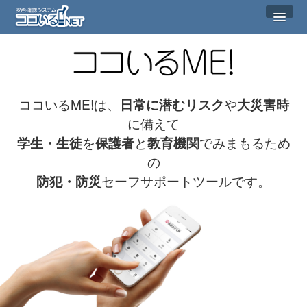
ココいるME!は、
日常に潜むリスク
や
大災害時
に備えて
学生・生徒
を
保護者
と
教育機関
でみまもるため
の
防犯・防災
セーフサポートツールです。